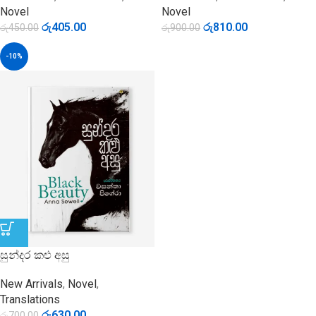
Novel
Novel
රු
405.00
රු
810.00
රු
450.00
රු
900.00
-10%
සුන්දර කළු අසු
New Arrivals
,
Novel
,
Translations
රු
630.00
රු
700.00