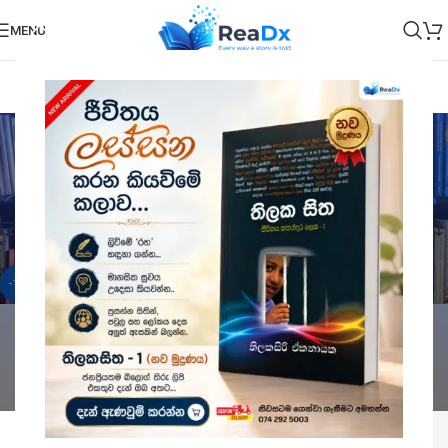
MENU
Novel
Categories
Home
Novel
Showing all 9 results
Show sidebar
-10%
-10%